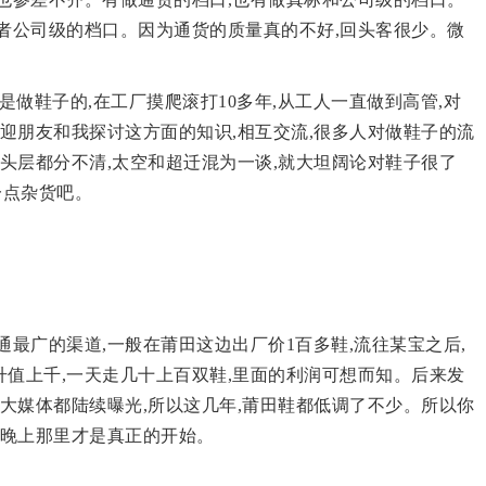
者公司级的档口。因为通货的质量真的不好,回头客很少。微
是做鞋子的,在工厂摸爬滚打10多年,从工人一直做到高管,对
欢迎朋友和我探讨这方面的知识,相互交流,很多人对做鞋子的流
和头层都分不清,太空和超迁混为一谈,就大坦阔论对鞋子很了
一点杂货吧。
通最广的渠道,一般在莆田这边出厂价1百多鞋,流往某宝之后,
值上千,一天走几十上百双鞋,里面的利润可想而知。后来发
各大媒体都陆续曝光,所以这几年,莆田鞋都低调了不少。所以你
有晚上那里才是真正的开始。