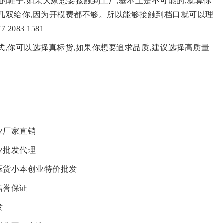
的鞋子,如果大家想要接触到工厂,基本上是不可能的,就算你
几双给你,因为开模费都不够。所以能够接触到档口就可以理
2083 1581
式,你可以选择真标货,如果你想要追求品质,建议选择高质量
业厂家直销
业批发代理
压货小本创业特价批发
信誉保证
发