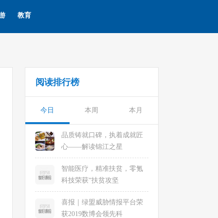
游
教育
阅读排行榜
今日
本周
本月
品质铸就口碑，执着成就匠
心——解读锦江之星
智能医疗，精准扶贫，零氪
科技荣获“扶贫攻坚
喜报｜绿盟威胁情报平台荣
获2019数博会领先科