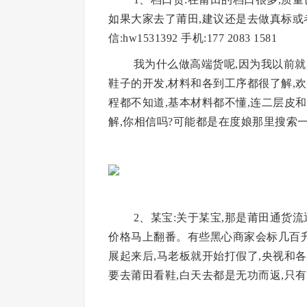
如果大家去了莆田,建议还是去做真标或
信:hw1531392 手机:177 2083 1581
我为什么做高端货呢,因为我以前就
鞋子的开发,材料和各到工序都很了解,
程都不知道,基本材料都不懂,连二层皮
解,你相信吗?可能都是在度娘那里搜索
2、某宝:关于某宝,那是莆田通货流
价格马上翻番。有些黑心商家会标几百升
展起来后,马老板就开始打假了,央视和
要去莆田看鞋,白天去都是无功而返,只