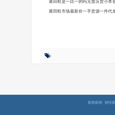
莆田鞋是一比一的吗无需压货小本
莆田鞋市场最新价一手货源一件代
新闻新闻
财经