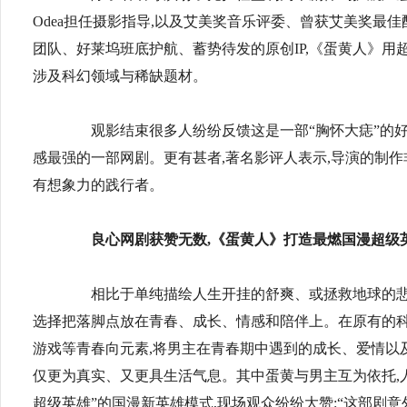
Odea担任摄影指导,以及艾美奖音乐评委、曾获艾美奖最佳配乐Pan
团队、好莱坞班底护航、蓄势待发的原创IP,《蛋黄人》用
涉及科幻领域与稀缺题材。
观影结束很多人纷纷反馈这是一部“胸怀大痣”的好剧
感最强的一部网剧。更有甚者,著名影评人表示,导演的制作
有想象力的践行者。
良心网剧获赞无数,《蛋黄人》打造最燃国漫超级
相比于单纯描绘人生开挂的舒爽、或拯救地球的悲壮
选择把落脚点放在青春、成长、情感和陪伴上。在原有的科
游戏等青春向元素,将男主在青春期中遇到的成长、爱情以
仅更为真实、又更具生活气息。其中蛋黄与男主互为依托,
超级英雄”的国漫新英雄模式,现场观众纷纷大赞:“这部剧意外的好