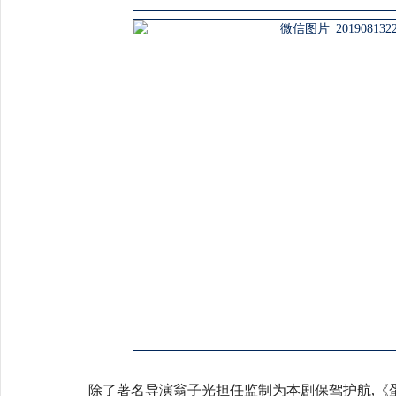
除了著名导演翁子光担任监制为本剧保驾护航,《蛋黄