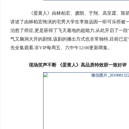
《蛋黄人》由林柏宏、虞朗、于翔、高至霆、陈碧舸
讲述了由林柏宏饰演的宅男大学生李致远因一听可乐而被一
治愈了癌症,更是获得了飞天遁地的超能力,从此开启了一段
气又脑洞大开的剧情,该剧的播出方式也非常独特,目前已定于8
先全集观看,非VIP每周五、六中午12:00更新两集。
现场笑声不断 《蛋黄人》高品质特效获一致好评