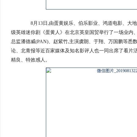
8月13日,由蛋黄娱乐、伯乐影业、鸿道电影、大地
级英雄迷你剧《蛋黄人》在北京英皇国贸举行了一场业内、
总监潘德威(PAN)、赵紫竹,主演虞朗、于翔、万国鹏等悉
论、北青报等近百家媒体及知名影评人也一同出席了看片活
精良、特效感人。