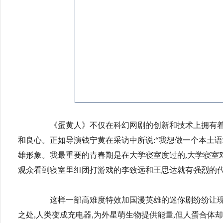
《蛋黄人》不仅在科幻网剧的创新和技术上拥有着得
和良心。正如导演钱宁黄在采访中所说:“我想做一个本土
雄形象。我最重要的青春期是在大学寝室度过的,大学寝室
观众看到寝室里组团打游戏的李致远和王思达就有强烈的代
这样一部高难度特效加国漫英雄的迷你剧纷纷让现
之处,人类变成充电器,为外星萌生物提供能量,但人蛋合体