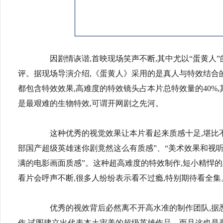
因剧情诙谐,首映现场笑声不断,其中尤以“蛋黄人”
评。据现场导演介绍,《蛋黄人》采用的是真人与特效结合的拍摄
都包含特效效果,高难度的特效镜头占本片总特效量的40%,
是最艰难的生物特效,可谓开网剧之先河。
这种优秀的视觉效果让本片看起来质感十足,堪比不少
部国产超级英雄迷你剧竟然这么有质感”、“美术效果和视听
满的电影画面质感”。这种超高难度的特效制作,短小精悍
看片会呼声不断,很多人纷纷表示看不过瘾,特别期待看全集
优秀的视效背后必然离不开高水准的制作团队,据悉
作,试图建立出代表本土审美的超级英雄作品。而且这也是