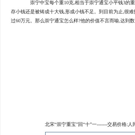
崇宁中宝每个重10克,相当于崇宁通宝小平钱3的重量
存小钱还是被铸成十大钱,形成小钱不足。到目前为止,很难
过60万元。那么崇宁通宝怎么样?他的价值不言而喻,达到
北宋“崇宁重宝”回“十”一-------交易价格:人民币1,54