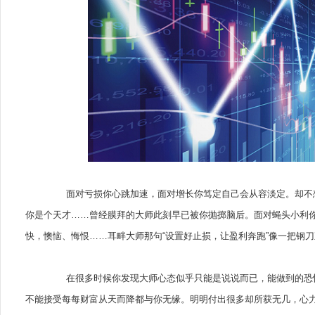
面对亏损你心跳加速，面对增长你笃定自己会从容淡定。却不想
你是个天才……曾经膜拜的大师此刻早已被你抛掷脑后。面对蝇头小利
快，懊恼、悔恨……耳畔大师那句“设置好止损，让盈利奔跑”像一把钢
在很多时候你发现大师心态似乎只能是说说而已，能做到的恐怕
不能接受每每财富从天而降都与你无缘。明明付出很多却所获无几，心力交瘁